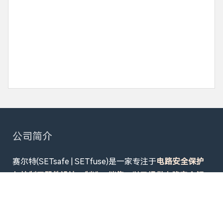
公司简介
赛尔特(SETsafe | SETfuse)是一家专注于
电路安全保护
与控制元器件设计、制造、销售，以及提供电路安全解
决方案的股份制企业
。产品畅销超50个国家，广泛应用
于
数据中心供配电系统及设备电源、机器人、新能源
（光伏、储能、EV充放电、移动电源、轻型新能源车、