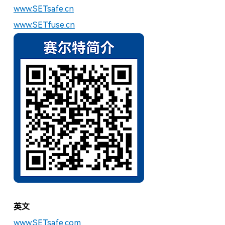
www.SETsafe.cn
www.SETfuse.cn
英文
www.SETsafe.com