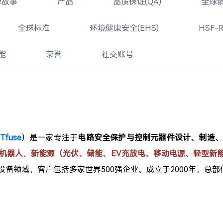
牌故事
产品
品质保证(QA)
全球
全球标准
环境健康安全(EHS)
HSF-R
能
荣誉
社交账号
Tfuse
）是一家专注于
电路安全保护与
控制
元器件
设计、制造
机器人
新能源（光伏、储能、EV充放电、移动电源、轻型新
、
设备领域，客户包括多家世界500强企业。
成立于2000年，总