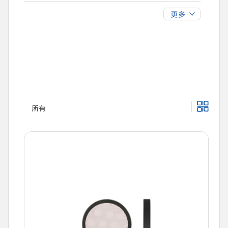
40
50
YMJ25D
YMJ53D
60
75
YMJ37S
YMJ40S
95
115
130
140
150
175
190
210
230
250
275
300
320
350
所有
385
420
460
510
550
625
680
750